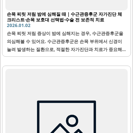
손목 찌릿 저림 밤에 심해질 때｜수근관증후군 자가진단 체
크리스트·손목 보호대 선택법·수술 전 보존적 치료
2026.01.02
손목 찌릿 저림 증상이 밤에 심해지는 경우, 수근관증후군을
의심해볼 수 있어요. 수근관증후군은 손목 부위에서 신경이
눌려 발생하는 질환으로, 적절한 자가진단과 치료가 중요해
요. 이 글에서는 수근관증후군의 주요 증상을 확인할 수 있는
자가진단 체크리스트, 손목을 보호할 수 있는 손목 보호대 선
택법, 그리고 수술 전 시도해볼 수 있는 다양한 보존적 치료
방법에 대해 자세히 설명해드릴게요. 손목 찌릿 저림이 일상
생활에 미치는 영향을 줄이고 빠른 회복을 돕기 위해 꼭 알아
두시면 좋답니다.1. 수근관증후군이란 무엇인가요?수근관증
후군은 손목의 수근관이라는 좁은 터널 안에 있는 정중신경
이 지속적으로 눌려 발생하는 신경 압박 증후군이에요. 이로
인해 손바닥과 손가락 일부에 찌릿한 저림, 감각 저하, 근력
약화 등의 증상이 나타나요. 주로 엄지, 검지, 중지, 그리고..