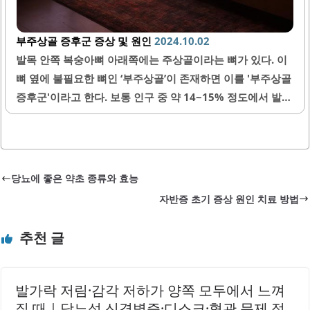
부주상골 증후군 증상 및 원인
2024.10.02
발목 안쪽 복숭아뼈 아래쪽에는 주상골이라는 뼈가 있다. 이
뼈 옆에 불필요한 뼈인 ‘부주상골’이 존재하면 이를 '부주상골
증후군'이라고 한다. 보통 인구 중 약 14~15% 정도에서 발견
되는 비교적 흔한 질환이다. 청소년기에 가장 많이 발생하며
대부분 성장통이나 신발로 인한 외상 등 가벼운 충격 후 발병
한다. 발생 원인 보통 태아 시기에 발달하면서 주상골과 결합
하지 못해 생기는 것으로 알려져 있다. 출생 시 뼈가 정상적으
당뇨에 좋은 약초 종류와 효능
로 유합 되지 않아 나타나며 유전적인 요인도 작용한다. 평발
자반증 초기 증상 원인 치료 방법
이나 발의 아치 형태가 무너지는 경우에도 자주 발생한다. 후
천적으로는 발레나 농구 같은 운동선수들에게 주로 나타난
추천 글
다. 지속적인 압박 때문인데 일반인들에게도 일상생활 속에
서 일어날 수 있는 일이다. 예를 들어 딱딱한 구두나 하이힐처
럼 불편한 신발을 장시간 착용하거나..
발가락 저림·감각 저하가 양쪽 모두에서 느껴
질 때｜당뇨성 신경병증·디스크·혈관 문제 점