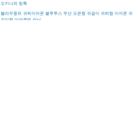
오키나와 링톡
블라우풍트 귀찌이어폰 블루투스 무선 오픈형 귀걸이 귀찌형 이어폰 귀
걸이형 이어클립 러닝
골목길에서 헤매는 꿈 해몽 풀이｜세부 고민·디테일에 매몰된 상태·큰
그림 상실 경고 풀이
친구가 이사 가는 꿈 해몽 풀이｜물리적 거리·정서적 거리·관계 변화 수
용 의미 해몽 풀이