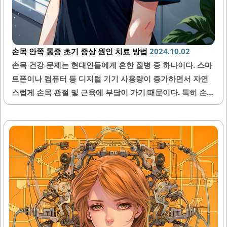
손목 안쪽 통증 초기 증상 원인 치료 방법
2024.10.02
손목 건강 문제는 현대인들에게 흔한 질병 중 하나이다. 스마
트폰이나 컴퓨터 등 디지털 기기 사용량이 증가하면서 자연
스럽게 손목 관절 및 근육에 부담이 가기 때문이다. 특히 손복
안쪽에서 느껴지는 통증은 일상생활에서도 큰 불편함을 초래
할 수 있다. 따라서 이 글에서는 손목 안쪽 통증의 다양한 원
인과 그에 따른 적절한 관리법들을 소개하고자 한다. 1. 손목
터널 증후군 가장 대표적인 손목 안쪽 통증의 원인으로는 손
목 터널 증후군(Carpal tunnel syndrome)이 있다. 정중신
경 압박증후군이라고도 불리며 손가락 일부와 손바닥 부위
저림증상부터 심한 경우 잠자는 도중에도 통증 때문에 깨는
경우까지 발생한다. 주로 30~60세 사이 성인에게서 나타나
며 여성 환자 비율이 남성보다 약 3배가량 높다. 2. 건초염 건