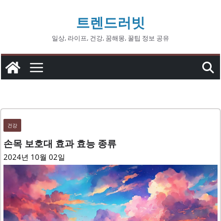
콘
트렌드러빗
텐
츠
일상, 라이프, 건강, 꿈해몽, 꿀팁 정보 공유
로
건
너
뛰
기
건강
손목 보호대 효과 효능 종류
2024년 10월 02일