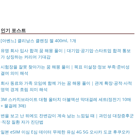
블라티오
타임리스 라인 42cm(16인치) 기내용 출장용 승무원 노트
시저플립 편광 클립온 선글라스 클립선글라스
북 소형 여행용 캐리어
인기 포스트
[아벤느] 클리낭스 클렌징 젤 400ml, 1개
유명 회사 입사 합격 꿈 해몽 풀이｜대기업·공기업·스타트업 합격 통보
가 상징하는 커리어 기대감
시험장을 잘못 찾아가는 꿈 해몽 풀이｜목표 미설정·정보 부족·준비성
결여 의미 해석
회사 동료와 가족 모임에 함께 가는 꿈 해몽 풀이｜관계 확장·공적·사적
영역 경계 흐림 의미 해석
3M 스카치브라이트 대형 올터치 더블액션 막대걸레 세트(정전기 10매
+ 물걸레 3매)
변을 보고 난 뒤에도 잔변감이 계속 남는 느낌일 때｜과민성 대장증후군
·직장 질환 자가 진단법
일본 eSIM 이심 E심 데이터 무제한 유심 4G 5G 오사카 도쿄 후쿠오카