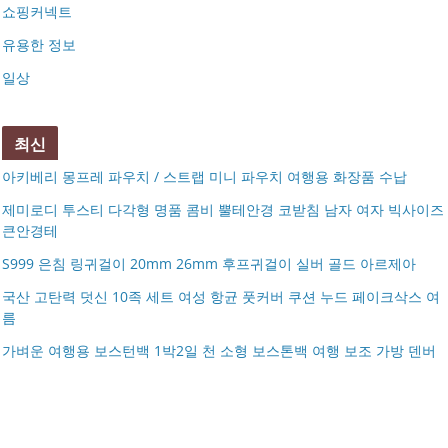
쇼핑커넥트
유용한 정보
일상
최신
아키베리 몽프레 파우치 / 스트랩 미니 파우치 여행용 화장품 수납
제미로디 투스티 다각형 명품 콤비 뿔테안경 코받침 남자 여자 빅사이즈
큰안경테
S999 은침 링귀걸이 20mm 26mm 후프귀걸이 실버 골드 아르제아
국산 고탄력 덧신 10족 세트 여성 항균 풋커버 쿠션 누드 페이크삭스 여
름
아키베리 몽프레 파우치 / 스트랩 미니 파우치 여행용 화장
가벼운 여행용 보스턴백 1박2일 천 소형 보스톤백 여행 보조 가방 덴버
제미로디 투스티 다각형 명품 콤비 뿔테안경 코받침 남자
품 수납
S999 은침 링귀걸이 20mm 26mm 후프귀걸이 실버 골드
여자 빅사이즈 큰안경테
국산 고탄력 덧신 10족 세트 여성 항균 풋커버 쿠션 누드 페
아르제아
가벼운 여행용 보스턴백 1박2일 천 소형 보스톤백 여행 보
이크삭스 여름
거창유기 수공예 주얼리 금 쌍 엥게이지링 커플 우정 모녀
조 가방 덴버
몽블랑 남성 양면벨트 12종 모음 기획전 선물포장 무료각
반지 가락지 5mm
14k 목걸이 20대 여자친구생일선물 100일 기념일 루나 노
인 113834 128135